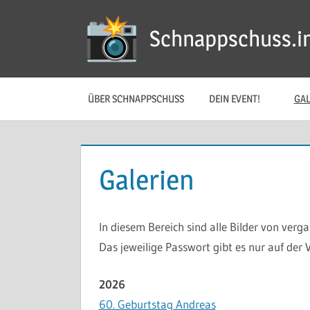
Zum
Inhalt
Schnappschuss.in
springen
ÜBER SCHNAPPSCHUSS
DEIN EVENT!
GAL
Galerien
In diesem Bereich sind alle Bilder von verg
Das jeweilige Passwort gibt es nur auf der 
2026
60. Geburtstag Andreas