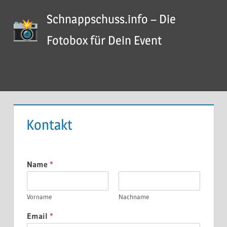
Zum
Schnappschuss.info – Die
Inhalt
springen
Fotobox für Dein Event
Menü
Kontakt
Name
*
Vorname
Nachname
Email
*