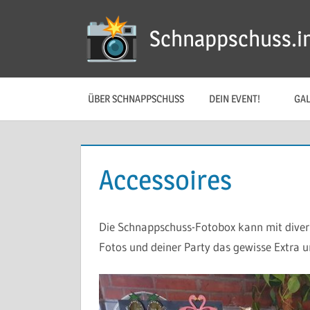
Zum
Inhalt
Schnappschuss.in
springen
ÜBER SCHNAPPSCHUSS
DEIN EVENT!
GAL
Accessoires
Die Schnappschuss-Fotobox kann mit divers
Fotos und deiner Party das gewisse Extra 